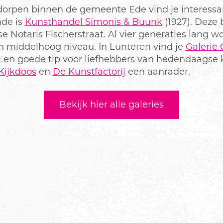
 dorpen binnen de gemeente Ede vind je interessan
de is
Kunsthandel Simonis & Buunk
(1927). Deze b
e Notaris Fischerstraat. Al vier generaties lang 
n middelhoog niveau. In Lunteren vind je
Galerie
en goede tip voor liefhebbers van hedendaagse
Kijkdoos
en
De Kunstfactorij
een aanrader.
Bekijk hier alle galeries