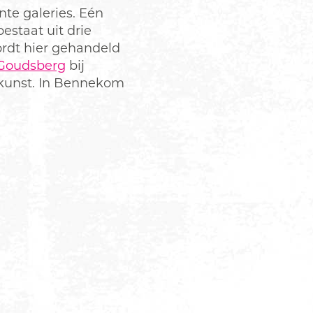
te galeries. Eén
estaat uit drie
wordt hier gehandeld
 Goudsberg
bij
 kunst. In Bennekom