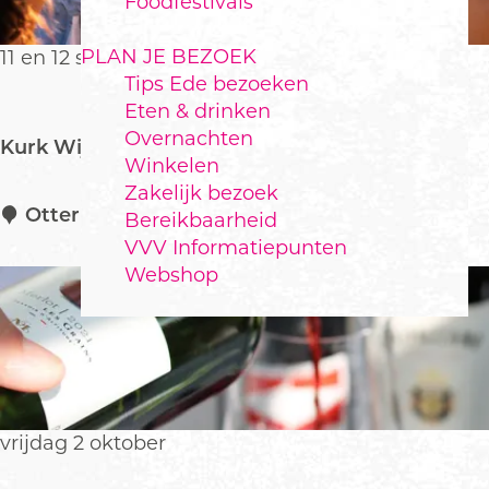
Foodfestivals
k
n
PLAN JE BEZOEK
11 en 12 september
a
Tips Ede bezoeken
a
Eten & drinken
r
Overnachten
Kurk Wijnfestival
.
Winkelen
.
Zakelijk bezoek
.
K
Otterlo
Bereikbaarheid
u
VVV Informatiepunten
r
Webshop
k
W
i
j
n
f
vrijdag 2 oktober
e
s