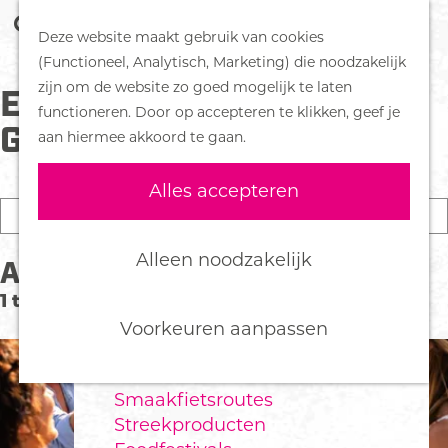
Z
Handboek voor Helden
Deze website maakt gebruik van cookies
o
M
G
(Functioneel, Analytisch, Marketing) die noodzakelijk
e
e
DORPEN
a
zijn om de website zo goed mogelijk te laten
ER ZIJN 96 RESULTATEN
k
n
Bennekom
n
functioneren. Door op accepteren te klikken, geef je
e
u
De Klomp
a
GEVONDEN VOOR "WIJN"
aan hiermee akkoord te gaan.
n
Deelen
a
Ede
r
Alles accepteren
Ederveen
d
I
Harskamp
e
k
Hoenderloo
h
Z
b
Alleen noodzakelijk
Activiteiten
Lunteren
o
o
e
Otterlo
1 t/m 4 van 13 resultaten
m
e
n
Wekerom
e
Voorkeuren aanpassen
k
o
p
e
p
FOOD
a
n
z
Smaakfietsroutes
g
o
Streekproducten
e
e