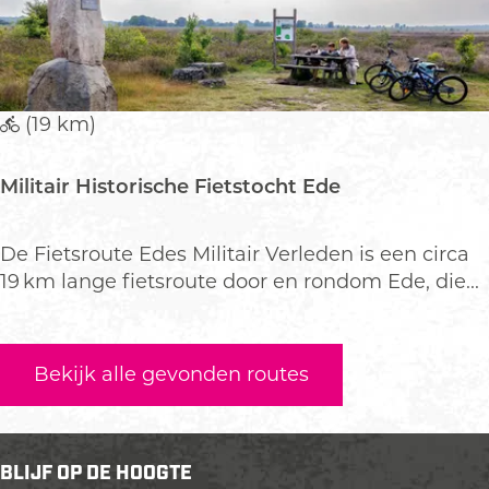
s
n
p
e
e
E
r
d
g
e
(19 km)
e
t
Militair Historische Fietstocht Ede
o
t
h
M
De Fietsroute Edes Militair Verleden is een circa
o
i
19 km lange fietsroute door en rondom Ede, die...
n
l
i
i
n
t
Bekijk alle gevonden routes
g
a
i
r
H
BLIJF OP DE HOOGTE