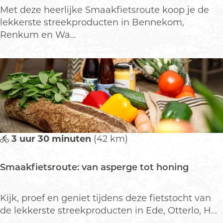
S
Met deze heerlijke Smaakfietsroute koop je de
m
lekkerste streekproducten in Bennekom,
a
Renkum en Wa...
a
k
f
i
e
t
s
r
3 uur 30 minuten
(42 km)
o
u
Smaakfietsroute: van asperge tot honing
t
e
:
S
Kijk, proef en geniet tijdens deze fietstocht van
v
m
de lekkerste streekproducten in Ede, Otterlo, H...
a
a