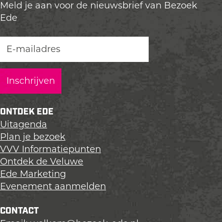
i
Meld je aan voor de nieuwsbrief van Bezoek
s
Ede
t
o
r
i
s
c
h
ONTDEK EDE
e
Uitagenda
F
Plan je bezoek
i
VVV Informatiepunten
e
Ontdek de Veluwe
t
Ede Marketing
s
Evenement aanmelden
t
o
CONTACT
c