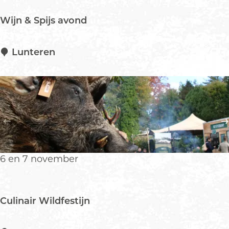
t
Wijn & Spijs avond
i
v
a
W
Lunteren
l
i
j
n
&
S
p
i
j
6 en 7 november
s
a
v
Culinair Wildfestijn
o
n