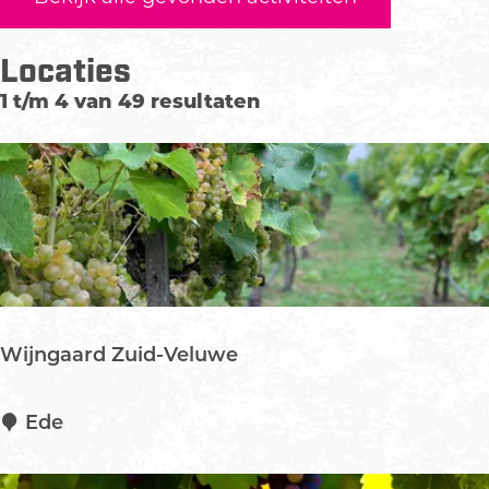
n
n
P
Locaties
e
t
1 t/m 4 van 49 resultaten
e
Wijngaard Zuid-Veluwe
W
Ede
i
j