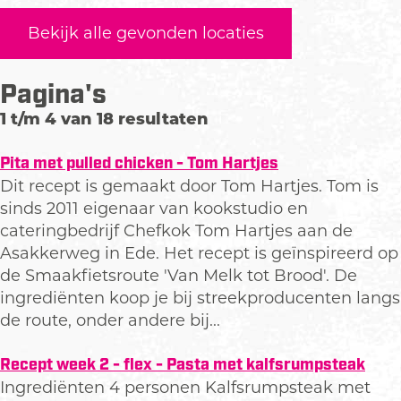
V
j
e
Bekijk alle gevonden locaties
n
l
w
u
Pagina's
i
w
n
s
1 t/m 4 van 18 resultaten
k
e
e
W
Pita met pulled chicken - Tom Hartjes
l
i
Dit recept is gemaakt door Tom Hartjes. Tom is
j
sinds 2011 eigenaar van kookstudio en
n
cateringbedrijf Chefkok Tom Hartjes aan de
h
Asakkerweg in Ede. Het recept is geïnspireerd op
o
de Smaakfietsroute 'Van Melk tot Brood'. De
e
ingrediënten koop je bij streekproducenten langs
v
de route, onder andere bij...
e
Recept week 2 - flex - Pasta met kalfsrumpsteak
Ingrediënten 4 personen Kalfsrumpsteak met