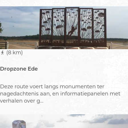
n
a
a
k
p
f
p
i
e
e
l
t
t
s
(8 km)
o
r
t
o
Dropzone Ede
w
u
i
t
j
e
D
Deze route voert langs monumenten ter
n
:
r
nagedachtenis aan, en informatiepanelen met
v
o
verhalen over g...
a
p
n
z
a
o