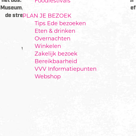
het bos. Breng ook een bezoek aan het Kröller-Müller
Foodfestivals
Museum, herbeleef de militaire geschiedenis en proef
de streekproducten in het hart van de FoodValley.
PLAN JE BEZOEK
Tips Ede bezoeken
Eten & drinken
Overnachten
Winkelen
WAT TE DOEN IN EDE?
Zakelijk bezoek
Bereikbaarheid
VVV Informatiepunten
Webshop