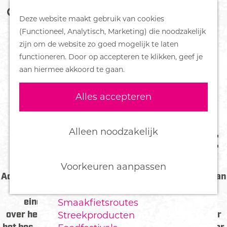
Z
Handboek voor Helden
Deze website maakt gebruik van cookies
o
M
G
(Functioneel, Analytisch, Marketing) die noodzakelijk
e
e
DORPEN
a
zijn om de website zo goed mogelijk te laten
k
n
Bennekom
n
functioneren. Door op accepteren te klikken, geef je
e
u
De Klomp
a
aan hiermee akkoord te gaan.
n
Deelen
a
Ede
r
Alles accepteren
Ederveen
d
Harskamp
e
Hoenderloo
h
Alleen noodzakelijk
ONTDEK EN BEZOEK EDE
Lunteren
o
Otterlo
m
Wekerom
e
Voorkeuren aanpassen
Actief genieten van de bekendste natuurgebieden van
p
Nederland? Bezoek Ede! Op de Veluwe kun je
FOOD
a
eindeloos fietsen, wandelen en paardrijden
Smaakfietsroutes
g
over heide, zandverstuivingen, grasvlakten en door
Streekproducten
e