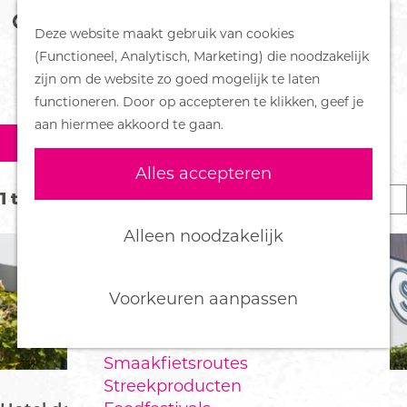
Z
Handboek voor Helden
Deze website maakt gebruik van cookies
o
M
G
(Functioneel, Analytisch, Marketing) die noodzakelijk
e
e
DORPEN
a
zijn om de website zo goed mogelijk te laten
LOCATIES
k
n
Bennekom
n
functioneren. Door op accepteren te klikken, geef je
e
u
De Klomp
a
aan hiermee akkoord te gaan.
W
n
S
Deelen
a
Filter
a
o
Ede
r
Alles accepteren
r
Ederveen
d
t
S
1 t/m 24 van 689 resultaten
t
Harskamp
e
z
o
e
Hoenderloo
h
Alleen noodzakelijk
o
r
e
Lunteren
o
t
e
r
Otterlo
m
e
k
o
Wekerom
e
Voorkeuren aanpassen
e
p
p
j
r
:
FOOD
a
e
o
Smaakfietsroutes
g
p
Streekproducten
e
: