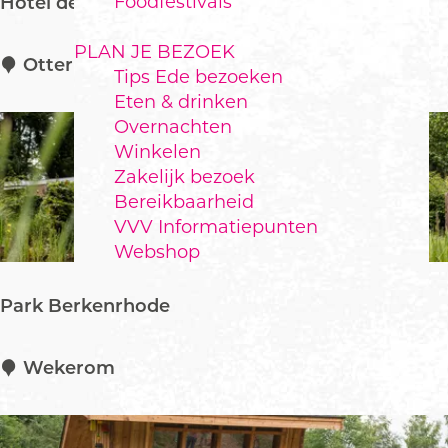
Foodfestivals
Hotel de Sterrenberg
PLAN JE BEZOEK
H
Otterlo
Tips Ede bezoeken
o
Eten & drinken
t
Overnachten
e
Winkelen
l
Zakelijk bezoek
d
Bereikbaarheid
e
VVV Informatiepunten
S
Webshop
t
e
Park Berkenrhode
r
r
e
P
Wekerom
n
a
b
r
e
k