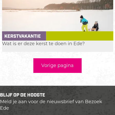
s
t
v
a
k
KERSTVAKANTIE
a
K
Wat is er deze kerst te doen in Ede?
n
e
t
r
i
s
e
Vorige pagina
t
v
a
k
a
BLIJF OP DE HOOGTE
n
Meld je aan voor de nieuwsbrief van Bezoek
t
Ede
i