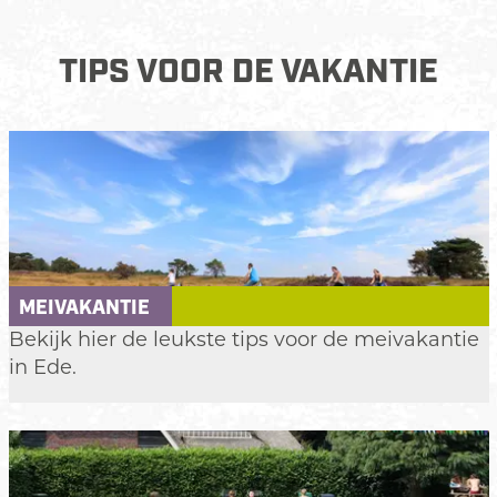
TIPS VOOR DE VAKANTIE
MEIVAKANTIE
M
Bekijk hier de leukste tips voor de meivakantie
e
in Ede.
i
v
a
k