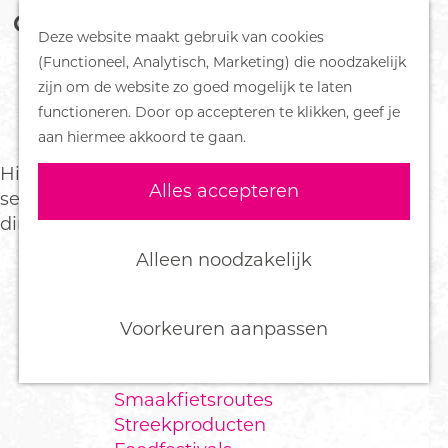
Z
Handboek voor Helden
Deze website maakt gebruik van cookies
o
M
G
(Functioneel, Analytisch, Marketing) die noodzakelijk
e
e
DORPEN
a
zijn om de website zo goed mogelijk te laten
TIPS MET KINDEREN
k
n
Bennekom
n
functioneren. Door op accepteren te klikken, geef je
e
u
De Klomp
a
aan hiermee akkoord te gaan.
n
Deelen
a
Hier vind je de leukste tips met kinderen in elk
Ede
r
Alles accepteren
seizoen: dagjes uit, kinderactiviteiten en leuke
Ederveen
d
dingen om te doen met het gezin.
Harskamp
e
Hoenderloo
h
Alleen noodzakelijk
Lunteren
o
Otterlo
m
Wekerom
e
Voorkeuren aanpassen
p
FOOD
a
Smaakfietsroutes
g
Streekproducten
e