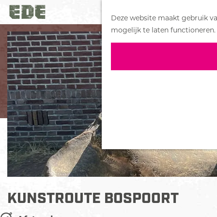
Deze website maakt gebruik van
G
mogelijk te laten functioneren.
a
n
a
a
r
d
e
h
o
m
e
p
a
KUNSTROUTE BOSPOORT
g
e