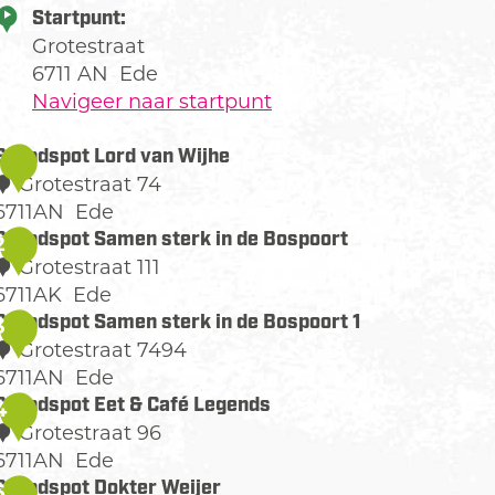
Startpunt:
Grotestraat
6711 AN
Ede
Navigeer naar startpunt
Grondspot Lord van Wijhe
1
Grotestraat 74
6711AN
Ede
G
Grondspot Samen sterk in de Bospoort
2
Grotestraat 111
o
6711AK
Ede
n
G
Grondspot Samen sterk in de Bospoort 1
3
d
Grotestraat 7494
s
o
6711AN
Ede
p
n
G
Grondspot Eet & Café Legends
4
o
d
Grotestraat 96
s
o
6711AN
Ede
L
p
n
G
Grondspot Dokter Weijer
5