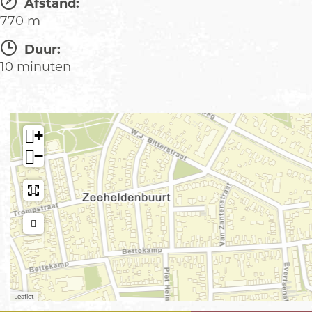
Afstand:
770 m
Duur:
10 minuten
+
−
Leaflet