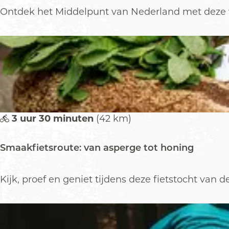
l
R
Ontdek het Middelpunt van Nederland met deze w
e
o
r
n
w
d
o
j
u
e
d
L
u
n
3 uur 30 minuten
(42 km)
t
e
Smaakfietsroute: van asperge tot honing
r
e
n
S
Kijk, proef en geniet tijdens deze fietstocht van d
:
m
N
a
e
a
e