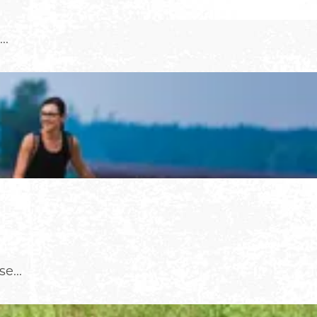
..
e...