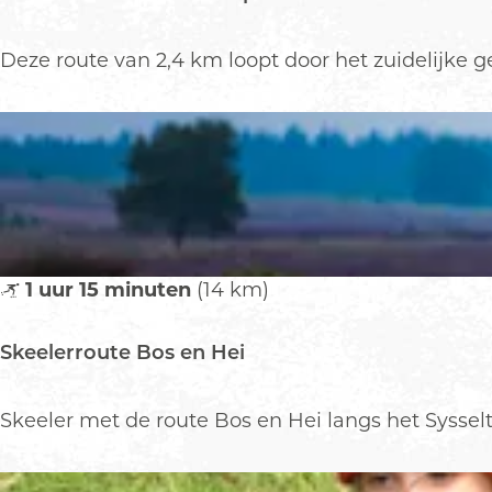
a
n
d
R
Deze route van 2,4 km loopt door het zuidelijke 
e
o
l
u
r
t
o
e
u
B
t
e
e
l
L
m
1 uur 15 minuten
(14 km)
a
o
n
n
Skeelerroute Bos en Hei
d
t
g
-
o
M
S
Skeeler met de route Bos en Hei langs het Sysse
e
i
k
d
d
e