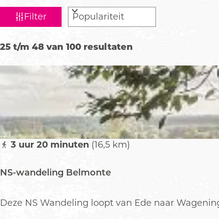
W
S
Filter
a
o
r
t
S
25 t/m 48 van 100 resultaten
t
z
o
e
o
r
e
t
e
r
e
k
o
e
p
j
r
:
e
o
p
3 uur 20 minuten
(16,5 km)
:
NS-wandeling Belmonte
N
Deze NS Wandeling loopt van Ede naar Wagening
S