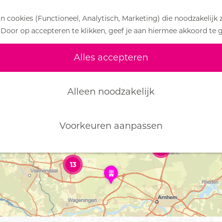
 cookies (Functioneel, Analytisch, Marketing) die noodzakelijk 
 Door op accepteren te klikken, geef je aan hiermee akkoord te 
DE MOOISTE ROUTES IN ED
Alles accepteren
Alleen noodzakelijk
H
a
r
Voorkeuren aanpassen
s
4
3
k
2
a
m
13
W
p
i
e
l
r
d
d
w
e