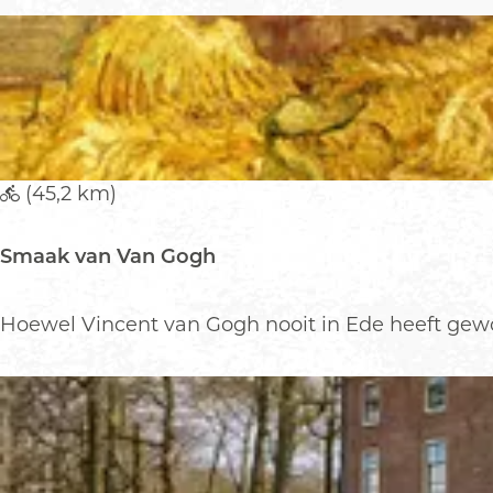
-
w
a
n
d
e
l
(45,2 km)
i
n
Smaak van Van Gogh
g
B
e
S
Hoewel Vincent van Gogh nooit in Ede heeft gewoo
l
m
m
a
o
a
n
k
t
v
e
a