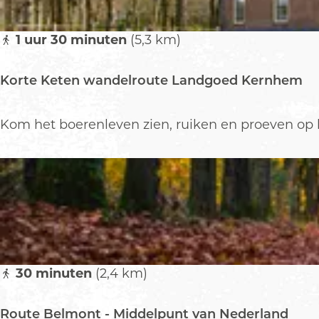
n
V
1 uur 30 minuten
(5,3 km)
a
n
Korte Keten wandelroute Landgoed Kernhem
G
o
g
K
Kom het boerenleven zien, ruiken en proeven op 
h
o
r
t
e
K
e
t
e
30 minuten
(2,4 km)
n
w
Route Belmont - Middelpunt van Nederland