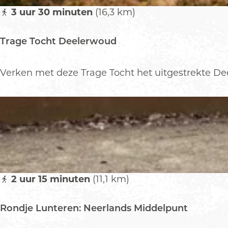
d
o
3 uur 30 minuten
(16,3 km)
e
l
Trage Tocht Deelerwoud
e
n
r
T
Verken met deze Trage Tocht het uitgestrekte Dee
o
r
u
a
t
g
e
e
O
T
t
o
t
c
e
h
2 uur 15 minuten
(11,1 km)
r
t
l
D
Rondje Lunteren: Neerlands Middelpunt
o
e
e