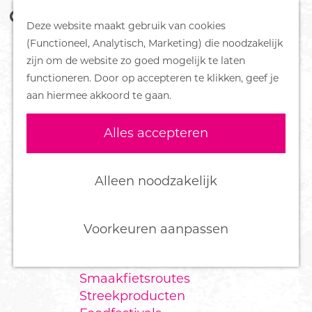
Z
Handboek voor Helden
Deze website maakt gebruik van cookies
o
M
G
(Functioneel, Analytisch, Marketing) die noodzakelijk
e
e
DORPEN
a
zijn om de website zo goed mogelijk te laten
k
n
Bennekom
n
functioneren. Door op accepteren te klikken, geef je
e
u
De Klomp
a
aan hiermee akkoord te gaan.
n
Deelen
a
Ede
r
Alles accepteren
Ederveen
d
Harskamp
e
Hoenderloo
h
Alleen noodzakelijk
Lunteren
o
Otterlo
m
Wekerom
e
Voorkeuren aanpassen
p
FOOD
a
Smaakfietsroutes
g
Streekproducten
e