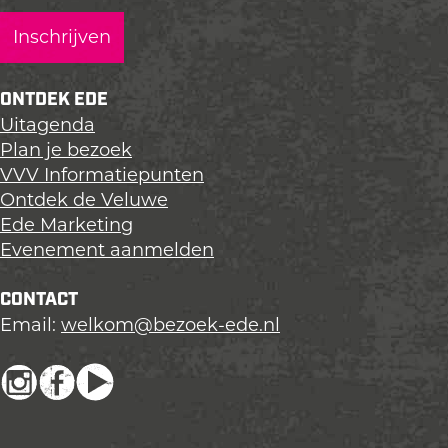
ONTDEK EDE
Uitagenda
Plan je bezoek
VVV Informatiepunten
Ontdek de Veluwe
Ede Marketing
Evenement aanmelden
CONTACT
Email:
welkom@bezoek-ede.nl
I
F
Y
n
a
o
s
c
u