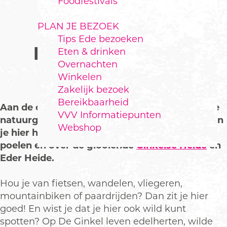
Foodfestivals
PLAN JE BEZOEK
Tips Ede bezoeken
NATUURGEBIED DE
Eten & drinken
Overnachten
GINKEL
Winkelen
Zakelijk bezoek
Bereikbaarheid
Aan de oostkant van Ede vind je het prachtige
VVV Informatiepunten
natuurgebied De Ginkel. Het hele jaar door kun
Webshop
je hier heerlijk op pad door bossen, langs
poelen en over de glooiende
Ginkelse Heide
en
Eder Heide.
Hou je van fietsen, wandelen, vliegeren,
mountainbiken of paardrijden? Dan zit je hier
goed! En wist je dat je hier ook wild kunt
spotten? Op De Ginkel leven edelherten, wilde